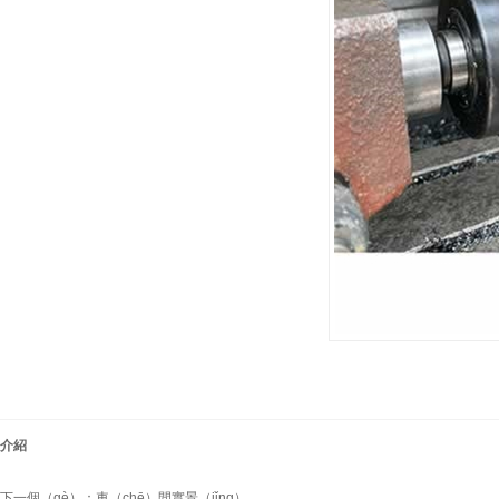
介紹
下一個（gè）：
車（chē）間實景（jǐng）