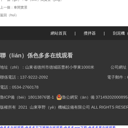
上一個：
車間實景
返回（huí）
網站首頁
|
攪拌器
|
刮泥機（
聯（lián）係色多多在线观看
地址（zhǐ）：山東省德州市德城區曹村小學東1000米
公司網址：ww
聯係電話：137-9222-2092
電子郵件：61
電話：0534-2760178
魯ICP備（bèi）18013876號-1
魯公網安（ān）備 3714920200089
版權所有 2021 山東寧野（yě）機械設備有限公司 ALL RIGHTS RESER
色多多在线观看-色多多百万视频在线观看-色多多app下载-色多多黄在线观看