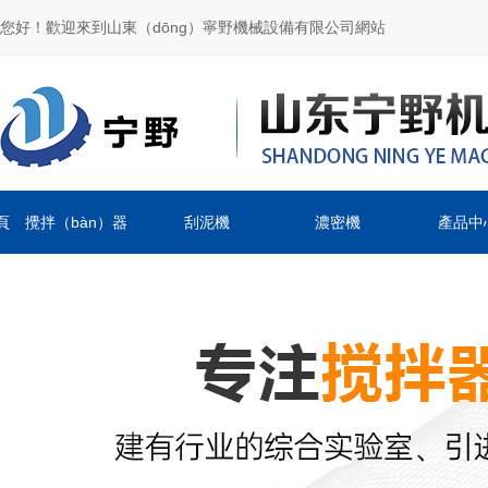
您好！歡迎來到山東（dōng）寧野機械設備有限公司網站
頁
攪拌（bàn）器
刮泥機
濃密機
產品中