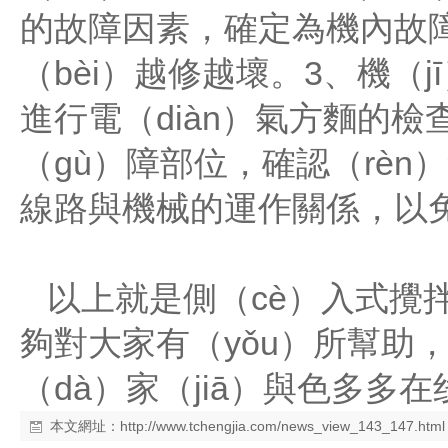
的故障因素，確定為機內故障
（bèi）越修越壞。3、機
進行電（diàn）氣方麵的
（gù）障部位，確認（rèn
線路與機械的運作關係，以
以上就是側（cè）入式攪拌
夠對大家有（yǒu）所幫助，
（dà）家（jiā）與色多多在
本文網址：
http://www.tchengjia.com/news_view_143_147.html