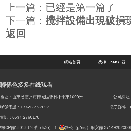
上一篇：已經是第一篇了
下一篇：
攪拌設備出現破損
返回
網站首頁
|
攪拌（bàn）器
聯係色多多在线观看
地址：山東省德州市德城區曹村小學東1000米
公司網址：ww
聯係電話：137-9222-2092
電子郵件：61
電話：0534-2760178
魯ICP備18013876號（hào）-1
魯公（gōng）網安備 37149202000