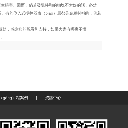
產生損害。因而，倘若發覺拌和的物塊不太好的話，必然
拌器。有的側入式攪拌器表（biǎo）層都是金屬材料的，倘若
）所幫助，感謝您的觀看和支持，如果大家有哪裏不懂
務。
（gōng）程案例
|
資訊中心