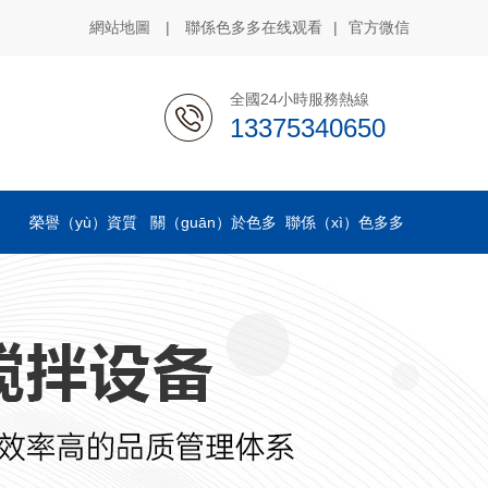
網站地圖
|
聯係色多多在线观看
|
官方微信
全國24小時服務熱線
13375340650
榮譽（yù）資質
關（guān）於色多
聯係（xì）色多多
多在线观看
在线观看