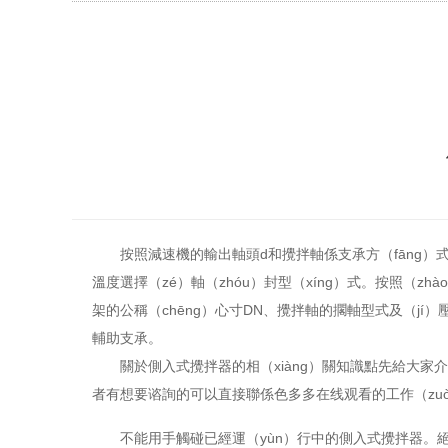
按照減速機的輸出軸頭d和攪拌軸係支承方（fāng）
溫度選擇（zé）軸（zhóu）封型（xíng）式。按照（z
架的公稱（chēng）心寸DN、攪拌軸的擱軸型式及（jí）
輔助支承。
關於側入式攪拌器的相（xiàng）關知識點先給大家
者有想要谘詢的可以直接聯係色多多在线观看的工作（zu
不能用手觸碰已經運（yùn）行中的側入式攪拌器。絕大