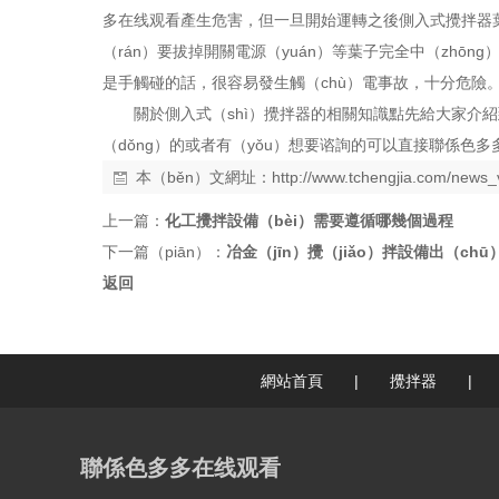
多在线观看產生危害，但一旦開始運轉之後側入式攪拌器
（rán）要拔掉開關電源（yuán）等葉子完全中（zhō
是手觸碰的話，很容易發生觸（chù）電事故，十分危險
關於側入式（shì）攪拌器的相關知識點先給大家介紹
（dǒng）的或者有（yǒu）想要谘詢的可以直接聯係色多
本（běn）文網址：
http://www.tchengjia.com/news
上一篇：
化工攪拌設備（bèi）需要遵循哪幾個過程
下一篇（piān）：
冶金（jīn）攪（jiǎo）拌設備出（c
返回
網站首頁
|
攪拌器
|
聯係色多多在线观看