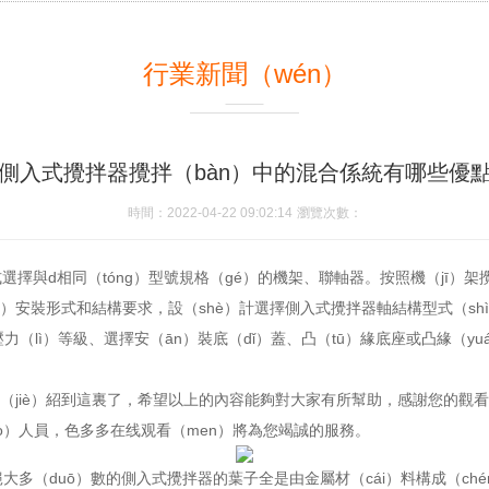
行業新聞（wén）
側入式攪拌器攪拌（bàn）中的混合係統有哪些優
時間：2022-04-22 09:02:14
瀏覽次數：
式選擇與d相同（tóng）型號規格（gé）的機架、聯軸器。按照機（jī）
hào）安裝形式和結構要求，設（shè）計選擇側入式攪拌器軸結構型式（shì
壓力（lì）等級、選擇安（ān）裝底（dǐ）蓋、凸（tū）緣底座或凸緣（y
介（jiè）紹到這裏了，希望以上的內容能夠對大家有所幫助，感謝您的觀看
ò）人員，色多多在线观看（men）將為您竭誠的服務。
多（duō）數的側入式攪拌器的葉子全是由金屬材（cái）料構成（ché