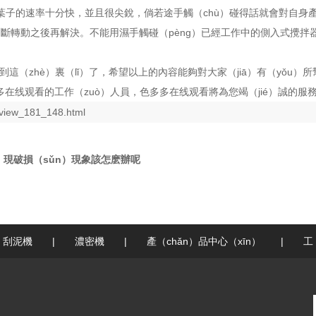
葉子的速率十分快，並且很尖銳，倘若途手觸（chù）碰得話就會對自身
ng）斷轉動之後再解決。不能用濕手觸碰（pèng）已經工作中的側入式攪
。
到這（zhè）裏（lǐ）了，希望以上的內容能夠對大家（jiā）有（yǒu
多在线观看的工作（zuò）人員，色多多在线观看將為您竭（jié）誠的服
_view_181_148.html
hū）現破損（sǔn）現象該怎麽辦呢
刮泥機
|
濃密機
|
產（chǎn）品中心（xīn）
|
工