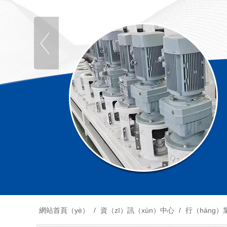
網站首頁（yè）
/
資（zī）訊（xùn）中心
/
行（háng）