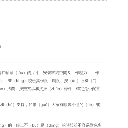
點
架攪拌軸頭（tóu）的尺寸、安裝容納空間及工作壓力、工作
），並（bìng）校檢其強度、剛度。按（àn）照機（jī）
uán）法蘭。按照支承和抗振（zhèn）條件，確定是否配置
和（hé）支持，如果（guǒ）大家有哪裏不懂的（de）或
ng）的，靜止不（bú）動（dòng）的時段並不容易對色多