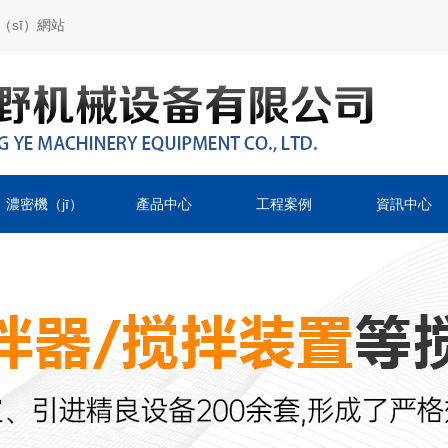
（sī）網站
濃密機（jī）
產品中心
工程案例
資訊中心