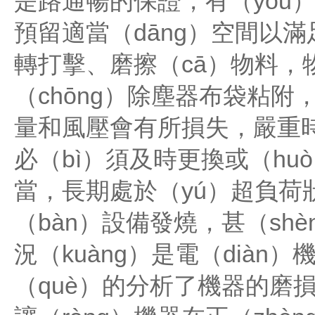
是路通暢的保證，有（yǒu
預留適當（dāng）空間以
轉打擊、磨擦（cā）物料，
（chōng）除塵器布袋粘
量和風壓會有所損失，嚴重時（
必（bì）須及時更換或（h
當，長期處於（yú）超負荷狀
（bàn）設備發燒，甚（shè
況（kuàng）是電（diàn
（què）的分析了機器的磨