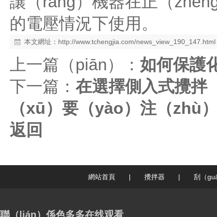
讓（ràng）機器在正（zhè
的電壓情況下使用。
本文網址：
http://www.tchengjia.com/news_view_190_147.html
上一篇（piān）：
如何保護化
下一篇：
在選擇側入式攪拌（b
（xū）要（yào）注（zh
返回
網站首頁
|
攪拌器
|
刮（gu
聯（lián）係色多多在线观看