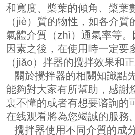
和寬度、槳葉的傾角、槳葉數
（jiè）質的物性，如各介質
氣體介質（zhì）通氣率等
因素之後，在使用時一定要
（jiǎo）拌器的攪拌效果和
關於攪拌器的相關知識點先
能夠對大家有所幫助，感謝您
裏不懂的或者有想要谘詢的
在线观看將為您竭誠的服務
攪拌器使用不同介質的成