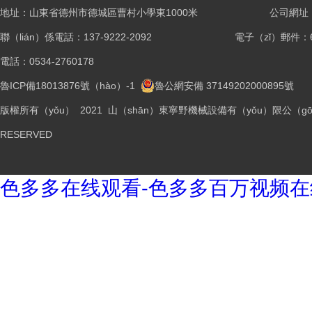
地址：山東省德州市德城區曹村小學東1000米
公司網址：ww
聯（lián）係電話：137-9222-2092
電子（zǐ）郵件：61
電話：0534-2760178
魯ICP備18013876號（hào）-1
魯公網安備 37149202000895號
版權所有（yǒu） 2021 山（shān）東寧野機械設備有（yǒu）限公（gōng
RESERVED
色多多在线观看-色多多百万视频在