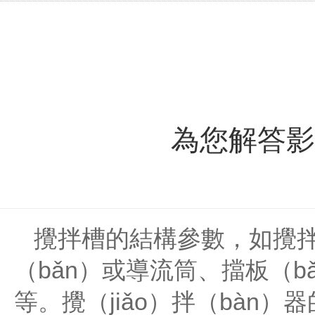
為您解答影
攪拌槽的結構參數，如攪拌
（bǎn）或導流筒、擋板（b
等。攪（jiǎo）拌（bàn