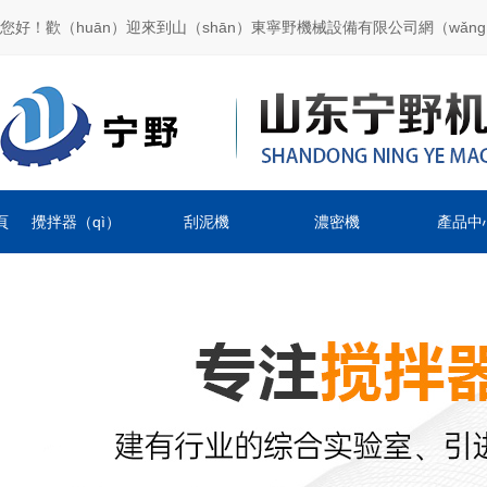
您好！歡（huān）迎來到山（shān）東寧野機械設備有限公司網（wǎn
頁
攪拌器（qì）
刮泥機
濃密機
產品中