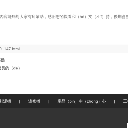
內容能夠對大家有所幫助，感謝您的觀看和（hé）支（zhī）持，後期會
9_147.html
要點
延長的（de）
刮泥機
|
濃密機
|
產品（pǐn）中（zhōng）心
|
工