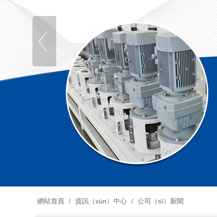
網站首頁
/
資訊（xùn）中心
/
公司（sī）新聞