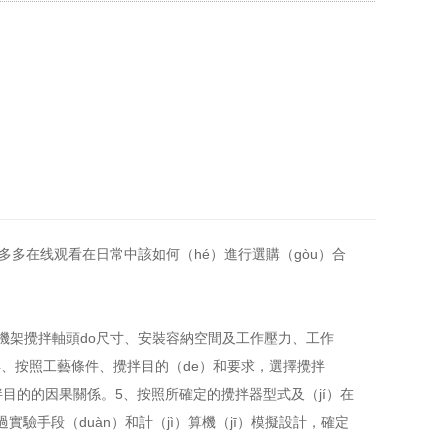
多多在线观看在日常中該如何（hé）進行選購（gòu）合
o）機架攪拌軸頭do尺寸、安裝容納空間及工作壓力、工作
。4、按照工藝條件、攪拌目的（de）和要求，選擇攪拌
攪拌目的的因果關係。5、按照所確定的攪拌器型式及（jí）在
實驗手段（duàn）和計（jì）算機（jī）模擬設計，確定