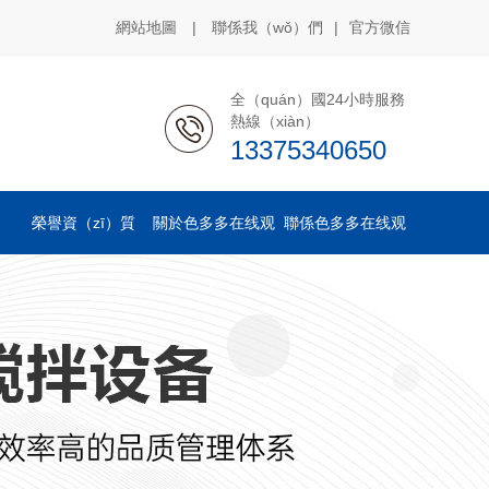
網站地圖
|
聯係我（wǒ）們
|
官方微信
全（quán）國24小時服務
熱線（xiàn）
13375340650
榮譽資（zī）質
關於色多多在线观
聯係色多多在线观
看
看