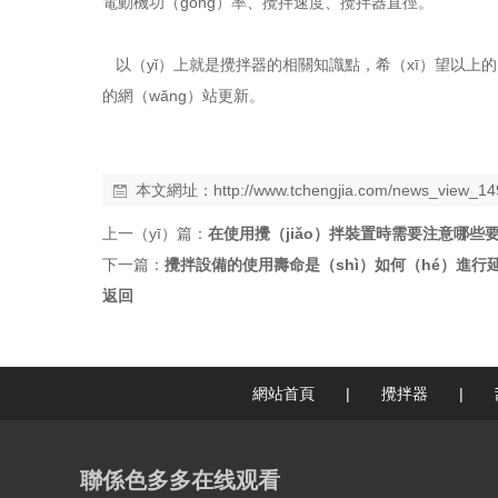
電動機功（gōng）率、攪拌速度、攪拌器直徑。
以（yǐ）上就是攪拌器的相關知識點，希（xī）望以上的
的網（wǎng）站更新。
本文網址：
http://www.tchengjia.com/news_view_14
上一（yī）篇：
在使用攪（jiǎo）拌裝置時需要注意哪些
下一篇：
攪拌設備的使用壽命是（shì）如何（hé）進行
返回
網站首頁
|
攪拌器
|
聯係色多多在线观看