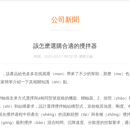
公司新聞
該怎麽選購合適的攪拌器
時間：2022-03-17 09:32:35
瀏覽次數：
），該產品給色多多在线观看（men）帶來了不少的幫助，那麽（me）色
大家簡單介紹一下其相關知識（shí）點。
o）拌軸係支承方式選擇與d相同型號規格的機架、聯軸器。2、按照（zhà
）形式（shì）和結構要求，設計選擇攪拌軸結構型式，並校檢其強度、剛度
在攪拌過程中所產生（shēng）的流動狀態（tài）與各種（zhǒng）
工（gōng）藝對攪拌（bàn）混合時間、沉降速度、分散度的控製要求，通過