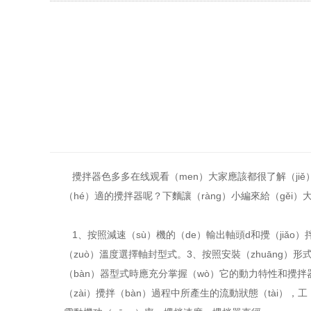
攪拌器色多多在线观看（men）大家應該都很了解（jiě
（hé）適的攪拌器呢？下麵讓（ràng）小編來給（gěi）
1、按照減速（sù）機的（de）輸出軸頭d和攪（jiǎ
（zuò）溫度選擇軸封型式。3、按照安裝（zhuāng
（bàn）器型式時應充分掌握（wò）它的動力特性和攪拌器
（zài）攪拌（bàn）過程中所產生的流動狀態（tài），