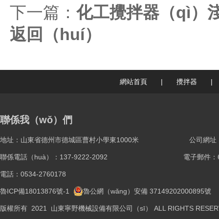
下一篇：
化工攪拌器（qì）
返回（huí）
網站首頁
|
攪拌器
|
聯係我（wǒ）們
地址：山東省德州市德城區曹村小學東1000米
公司網址：ww
聯係電話（huà）：137-9222-2092
電子郵件：61
電話：0534-2760178
魯ICP備18013876號-1
魯公網（wǎng）安備 37149202000895號
版權所有 2021 山東寧野機械設備有限公司（sī） ALL RIGHTS RESER