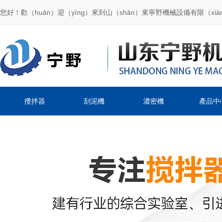
您好！歡（huān）迎（yíng）來到山（shān）東寧野機械設備有限（xi
攪拌器
刮泥機
濃密機
產品中