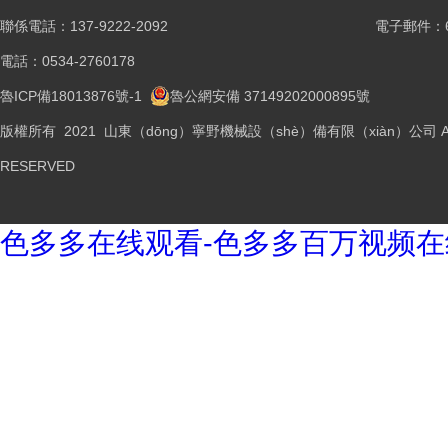
聯係電話：137-9222-2092
電子郵件：61
電話：0534-2760178
魯ICP備18013876號-1
魯公網安備 37149202000895號
版權所有 2021 山東（dōng）寧野機械設（shè）備有限（xiàn）公司 AL
RESERVED
色多多在线观看-色多多百万视频在