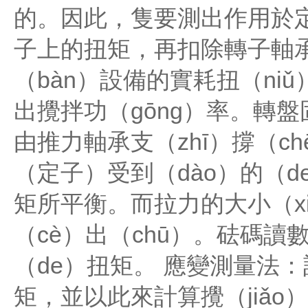
的。因此，隻要測出作用於定
子上的扭矩，再扣除轉子軸承
（bàn）設備的實耗扭（niǔ
出攪拌功（gōng）率。轉盤
由推力軸承支（zhī）撐（ch
（定子）受到（dào）的（d
矩所平衡。而拉力的大小（xi
（cè）出（chū）。砝碼讀
（de）扭矩。 應變測量法
矩，並以此來計算攪（jiǎ