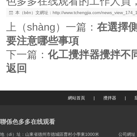
色多多在线观看的工作人員
本（běn）文網址：
http://www.tchengjia.com/news_view_174_
上（shàng）一篇：
在選擇側
要注意哪些事項
下一篇：
化工攪拌器攪拌不同
返回
網站首頁
|
攪拌器
|
聯係色多多在线观看
地（dì）址：山東省德州市德城區曹村小學東1000米
公司網址：ww