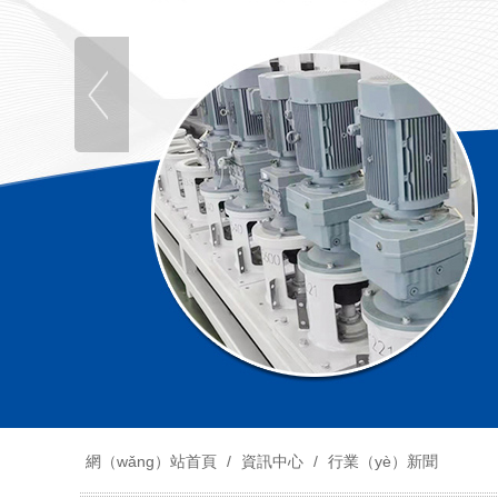
網（wǎng）站首頁
/
資訊中心
/
行業（yè）新聞