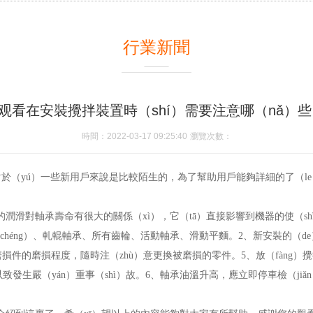
行業新聞
观看在安裝攪拌裝置時（shí）需要注意哪（nǎ）些（
時間：2022-03-17 09:25:40
瀏覽次數：
於（yú）一些新用戶來說是比較陌生的，為了幫助用戶能夠詳細的了（le）
的潤滑對軸承壽命有很大的關係（xì），它（tā）直接影響到機器的使（
chéng）、軋輥軸承、所有齒輪、活動軸承、滑動平麵。2、新安裝的（d
）磨損件的磨損程度，隨時注（zhù）意更換被磨損的零件。5、放（fàn
致發生嚴（yán）重事（shì）故。6、軸承油溫升高，應立即停車檢（ji