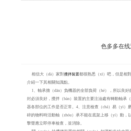
色多多在线
相信大（dà）家對
攪拌裝置
都很熟悉（xī）吧，但是相對
介紹一下其相關知識點。
1、軸承擔（dān）負機器的全部負荷（hé），所以良好
封必須良好，攪拌（bàn）裝置的主要注油處有轉動軸承（
器各部位的工作是否正常。4、注意檢查（chá）易（yì
碎的物料時活動軸（zhóu）承不能在底架上移（yí）動，以
擊聲應立即停車檢查，並消除。