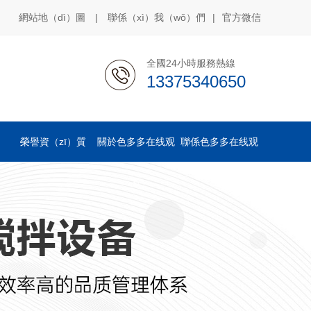
網站地（dì）圖
|
聯係（xì）我（wǒ）們
|
官方微信
全國24小時服務熱線
13375340650
榮譽資（zī）質
關於色多多在线观
聯係色多多在线观
看
看