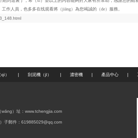
家介紹到這裏了，希（xī）望以上的內容能夠對大家有所幫助，感謝您的觀看
工作人員，色多多在线观看將（jiāng）為您竭誠的（de）服務。
3_148.html
qì）
|
刮泥機（jī）
|
濃密機
|
產品中心
|
ǎng）址：www.tchengjia.com
n）子郵件：619885029@qq.com