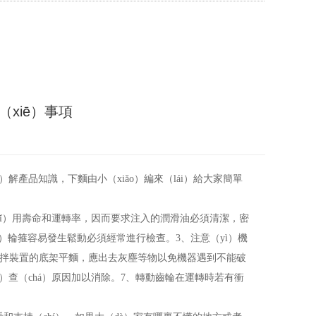
xiē）事項
解產品知識，下麵由小（xiǎo）編來（lái）給大家簡單
shǐ）用壽命和運轉率，因而要求注入的潤滑油必須清潔，密
e）輪箍容易發生鬆動必須經常進行檢查。3、注意（yì）機
g）攪拌裝置的底架平麵，應出去灰塵等物以免機器遇到不能破
ǎn）查（chá）原因加以消除。7、轉動齒輪在運轉時若有衝