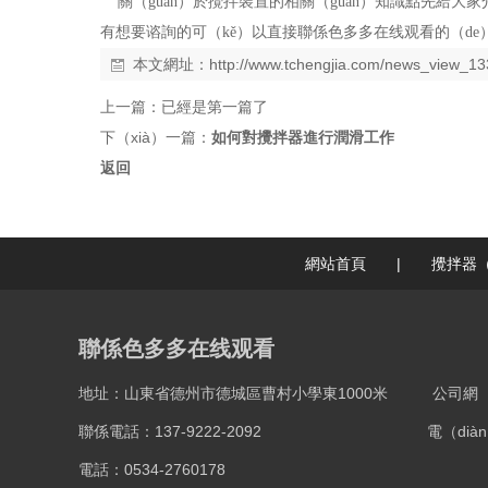
關（guān）於攪拌裝置的相關（guān）知識點先給大
有想要谘詢的可（kě）以直接聯係色多多在线观看的（de）
本文網址：
http://www.tchengjia.com/news_view_13
上一篇：已經是第一篇了
下（xià）一篇：
如何對攪拌器進行潤滑工作
返回
網站首頁
|
攪拌器（
聯係色多多在线观看
地址：山東省德州市德城區曹村小學東1000米
公司網（w
聯係電話：137-9222-2092
電（dià
電話：0534-2760178