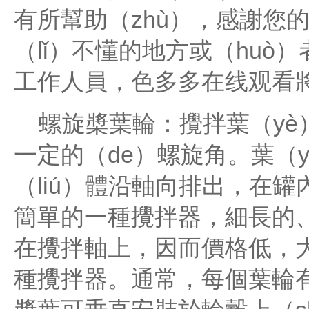
有所幫助（zhù），感謝您的
（lǐ）不懂的地方或（hu
工作人員，色多多在线观看
螺旋槳葉輪：攪拌葉（yè）輪
一定的（de）螺旋角。葉（
（liú）體沿軸向排出，在罐
簡單的一種攪拌器，細長的、
在攪拌軸上，因而價格低，大約
種攪拌器。通常，每個葉輪有2