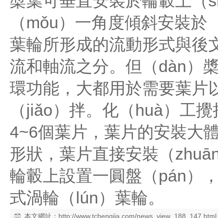
槳葉可垂直安裝於輪轂上（s
（mǒu）一角度傾斜安裝於（
葉輪所形成的流動形式與後文
流和軸流之分。但（dàn）槳
環功能，大都用於需要葉片以
（jiǎo）拌。化（huà）
4~6個葉片，葉片的安裝大體
形狀，葉片直接安裝（zhu
輪轂上設置一圓盤（pán）
式渦輪（lún）葉輪。
本文網址：
http://www.tchengjia.com/news_view_188_147.html