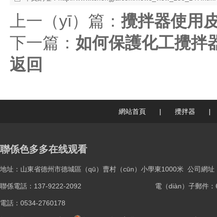
上一（yī）篇：
攪拌器使用皮
下一篇：
如何保護化工攪拌
返回
網站首頁
|
攪拌器
|
聯係色多多在线观看
地址：山東省德州市德城區（qū）曹村（cūn）小學東1000米
公司網址：ww
聯係電話：137-9222-2092
電（diàn）子郵件：61
電話：0534-2760178