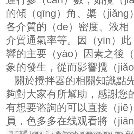
的傾（qīng）角、槳（ji
各介質的（de）密度、液相（
介質通氣率等。因（yīn）此
響的主要（yào）因素之後
象的發生，從而影響攪（jiǎ
關於攪拌器的相關知識點先
夠對大家有所幫助，感謝您
有想要谘詢的可以直接（jiē
員，色多多在线观看將（jiā
本文網（wǎng）址：
http://www.tchengjia.com/news_view_233