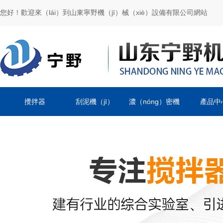
您好！歡迎來（lái）到山東寧野機（jī）械（xiè）設備有限公司網站
攪拌器
刮泥機（jī）
濃（nóng）密機
產品中
（jī）