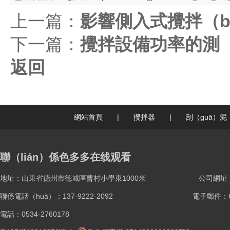
上一篇：
影響側入式攪拌（b
下一篇：
攪拌設備功率的測（c
返回
網站首頁
|
攪拌器
|
刮（guā）泥
聯（lián）係色多多在线观看
地址：山東省德州市德城區曹村小學東1000米
公司網址：ww
聯係電話（huà）：137-9222-2092
電子郵件：61
電話：0534-2760178