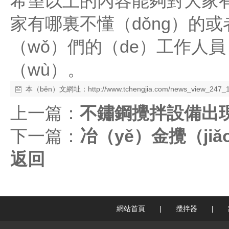
希望以上的內容能夠對大家有
家有哪裏不懂（dǒng）的或
（wǒ）們的（de）工作人
（wù）。
本（běn）文網址：
http://www.tchengjia.com/news_view_247_
上一篇：
不鏽鋼攪拌設備出現
下一篇：
冶（yě）金攪（j
返回
網站首頁
|
攪拌器
|