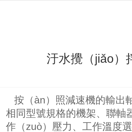
汙水攪（jiǎ
按（àn）照減速機的輸出軸
相同型號規格的機架、聯軸
作（zuò）壓力、工作溫度選