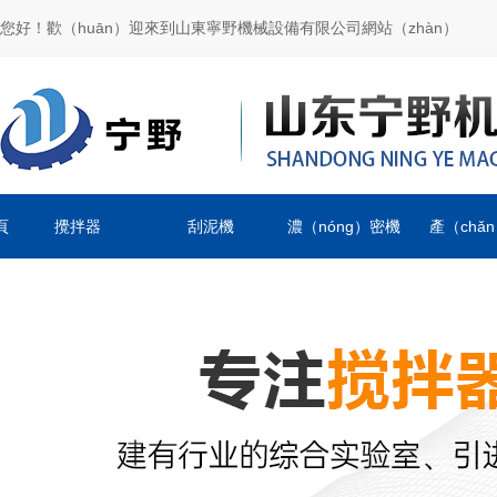
您好！歡（huān）迎來到山東寧野機械設備有限公司網站（zhàn）
頁
攪拌器
刮泥機
濃（nóng）密機
產（chǎ
（pǐn）