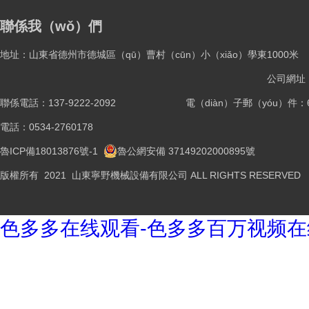
聯係我（wǒ）們
地址：山東省德州市德城區（qū）曹村（cūn）小（xiǎo）學東1000米
公司網址：ww
聯係電話：137-9222-2092
電（diàn）子郵（yóu）件：61
電話：0534-2760178
魯ICP備18013876號-1
魯公網安備 37149202000895號
版權所有 2021 山東寧野機械設備有限公司 ALL RIGHTS RESERVED
色多多在线观看-色多多百万视频在