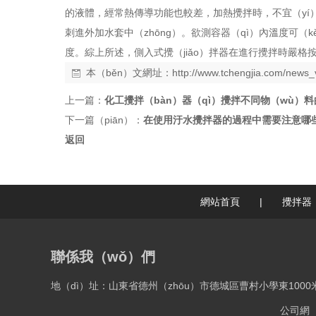
的液體，經常熱傳導功能也較差，加熱攪拌時，不宜（yí）敏
刺進外加水套中（zhōng）。欲測容器（qì）內溫度可（
度。綜上所述，側入式攪（jiǎo）拌器在進行攪拌時嚴
本（běn）文網址：
http://www.tchengjia.com/news
上一篇：
化工攪拌（bàn）器（qì）攪拌不同物（wù）
下一篇（piān）：
在使用汙水攪拌器的過程中需要注意哪些
返回
網站首頁
|
攪拌器
聯係我（wǒ）們
地（dì）址：山東省德州（zhōu）市德城區曹村小學東1000
公司網（w