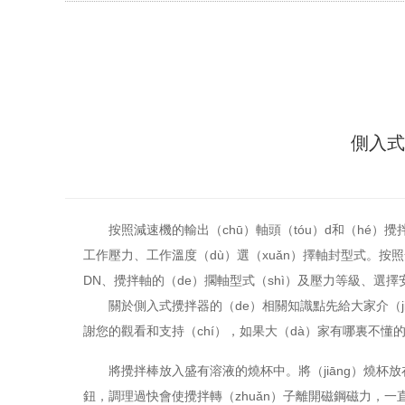
側入式
按照減速機的輸出（chū）軸頭（tóu）d和（hé）
工作壓力、工作溫度（dù）選（xuǎn）擇軸封型式。按
DN、攪拌軸的（de）擱軸型式（shì）及壓力等級、選擇
關於側入式攪拌器的（de）相關知識點先給大家介（jiè
謝您的觀看和支持（chí），如果大（dà）家有哪裏不
將攪拌棒放入盛有溶液的燒杯中。將（jiāng）燒杯
鈕，調理過快會使攪拌轉（zhuǎn）子離開磁鋼磁力，一直