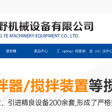
濃密機
產品中心
工（gōng）程案例
資（zī）訊中