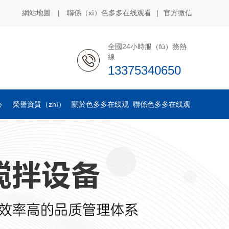
網站地圖
|
聯係（xì）色多多在线观看
|
官方微信
全國24小時服（fú）務熱
線
13375340650
心
榮譽資質（zhì）
關於色多多在线观
聯係色多多在线观
看
看