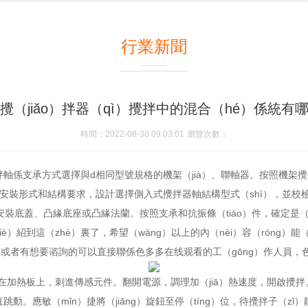
行業新聞
攪（jiǎo）拌器（qì）攪拌中的混合（hé）係統有
時間：2022-08-30 09:03:01
瀏覽次數：
攪拌軸係支承方式選擇與d相同型號規格的機架（jià）、聯軸器。按照機架攪拌
照安裝形式和結構要求，設計選擇側入式攪拌器軸結構型式（shì），並校檢
安裝底蓋、凸緣底座或凸緣法蘭。按照支承和抗振條（tiáo）件，確定是（
）紹到這（zhè）裏了，希望（wàng）以上的內（nèi）容（róng）能（
懂的或者有想要谘詢的可以直接聯係色多多在线观看的工（gōng）作人員
放在加熱板上，刺進傳感元件。翻開電源，調理加（jiā）熱速度，開啟攪拌
跳動。應敏（mǐn）捷將（jiāng）旋鈕至停（tíng）位，待攪拌子（