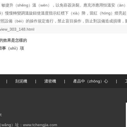
捷升（shēng）溫（wēn），以免容器決裂。應充沛應用恒溫安（ān）裝
kě）慢慢轉變調溫旋鈕使溫度指示紅標下（xià）降，當紅（hóng）燈亮
格按照設備（bèi）的操作規定進行，禁止盲目操作，防止對設備造成損壞
_view_303_148.html
料的效果是怎樣的
事（shì）項
|
刮泥機
|
濃密機
|
產品中（zhōng）心
|
米
ǎng）址：www.tchengjia.com