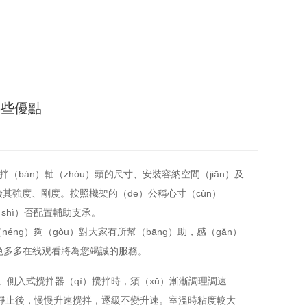
哪些優點
（bàn）軸（zhóu）頭的尺寸、安裝容納空間（jiān）及
其強度、剛度。按照機架的（de）公稱心寸（cùn）
shì）否配置輔助支承。
néng）夠（gòu）對大家有所幫（bāng）助，感（gǎn）
，色多多在线观看將為您竭誠的服務。
。側入式攪拌器（qì）攪拌時，須（xū）漸漸調理調速
zǐ）靜止後，慢慢升速攪拌，逐級不變升速。室溫時粘度較大