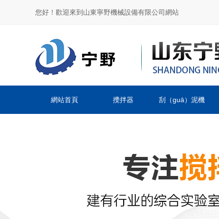
您好！歡迎來到山東寧野機械設備有限公司網站
網站首頁
攪拌器
刮（guā）泥機
（jī）