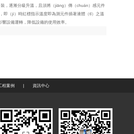
，逐漸分級升溫，且須將（jiāng）傳（chuán）感元件
起，即（jí）時紅標指示溫度即為測元件插著液體（tǐ）之溫
，影響設備運轉，降低設備的使用效率。
工程案例
|
資訊中心