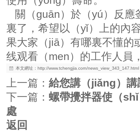
使用（yòng）壽命。
關（guān）於（yú）反
裏了，希望以（yǐ）上的內
果大家（jiā）有哪裏不懂
线观看（men）的工作人員
本文網址：
http://www.tchengjia.com/news_view_343_147.html
上一篇：
給您講（jiǎng）
下一篇：
螺帶攪拌器使（sh
處
返回