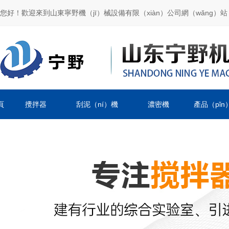
您好！歡迎來到山東寧野機（jī）械設備有限（xiàn）公司網（wǎng）站
頁
攪拌器
刮泥（ní）機
濃密機
產品（pǐn