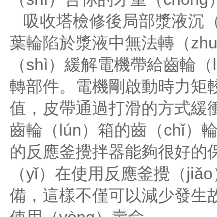
吸收塔檢修後局部漿液沉（c
葉輪陷於漿液中無法轉（zhu
（shì）緩解電機帶給齒輪（
轉部件。電機剛啟動時力矩
值，皮帶通過打滑的方式緩衝
齒輪（lún）箱的齒（chǐ
的反應釜攪拌器能夠很好的
（yǐ）在使用反應釜攪（jiǎ
備，這樣不僅可以減少發生故