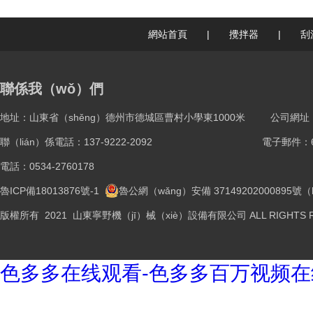
網站首頁
|
攪拌器
|
刮
聯係我（wǒ）們
地址：山東省（shěng）德州市德城區曹村小學東1000米
公司網址：ww
聯（lián）係電話：137-9222-2092
電子郵件：61
電話：0534-2760178
魯ICP備18013876號-1
魯公網（wǎng）安備 37149202000895號（
版權所有 2021 山東寧野機（jī）械（xiè）設備有限公司 ALL RIGHTS R
色多多在线观看-色多多百万视频在