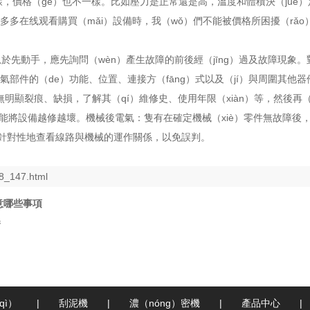
一樣，價格（gé）也不一樣。比如壓力是正常還是高，溫度和體積決（jué
色多多在线观看購買（mǎi）設備時，我（wǒ）們不能被價格所困擾（r
先動手，應先詢問（wèn）產生故障的前後經（jīng）過及故障現象。
氣部件的（de）功能、位置、連接方（fāng）式以及（jí）與周圍其他
明顯裂痕、缺損，了解其（qí）維修史、使用年限（xiàn）等，然後再（
可能將設備越修越壞。機械後電氣：隻有在確定機械（xiè）零件無故障
再有針對性地查看線路與機械的運作關係，以免誤判。
8_147.html
意哪些事項
養
qì）
|
刮泥機
|
濃（nóng）密機
|
產品中心
|