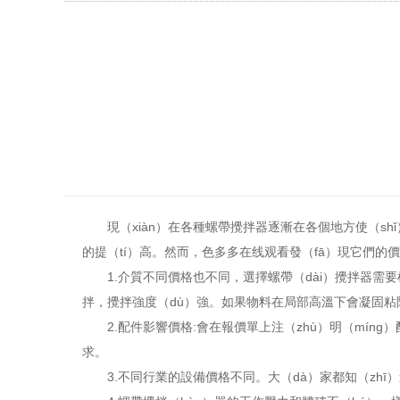
現（xiàn）在各種螺帶攪拌器逐漸在各個地方使（shǐ
的提（tí）高。然而，色多多在线观看發（fā）現它們的價格
1.介質不同價格也不同，選擇螺帶（dài）攪拌器需
拌，攪拌強度（dù）強。如果物料在局部高溫下會凝固粘
2.配件影響價格:會在報價單上注（zhù）明（míng
求。
3.不同行業的設備價格不同。大（dà）家都知（zh