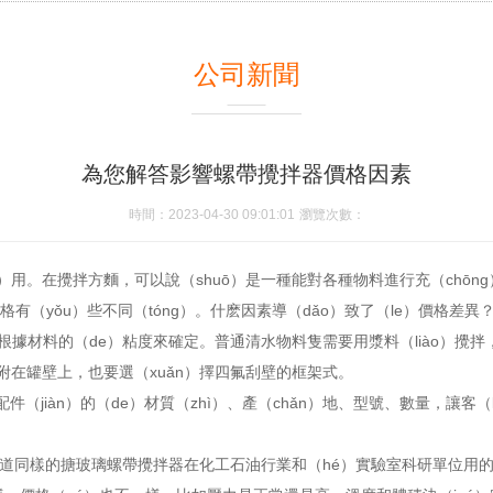
公司新聞
為您解答影響螺帶攪拌器價格因素
時間：2023-04-30 09:01:01
瀏覽次數：
）用。在攪拌方麵，可以說（shuō）是一種能對各種物料進行充（chōng）
有（yǒu）些不同（tóng）。什麽因素導（dǎo）致了（le）價格差異？這
要根據材料的（de）粘度來確定。普通清水物料隻需要用漿料（liào）攪拌
附在罐壁上，也要選（xuǎn）擇四氟刮壁的框架式。
）配件（jiàn）的（de）材質（zhì）、產（chǎn）地、型號、數量，
ī）道同樣的搪玻璃螺帶攪拌器在化工石油行業和（hé）實驗室科研單位用的