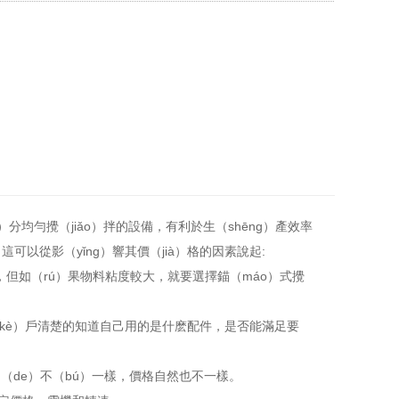
分均勻攪（jiǎo）拌的設備，有利於生（shēng）產效率
可以從影（yǐng）響其價（jià）格的因素說起:
，但如（rú）果物料粘度較大，就要選擇錨（máo）式攪
讓客（kè）戶清楚的知道自己用的是什麽配件，是否能滿足要
（de）不（bú）一樣，價格自然也不一樣。