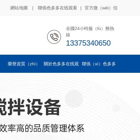
網站地圖
|
聯係色多多在线观看
|
官方微（wēi）信
全國24小時服（fú）務熱
線
13375340650
榮譽資質（zhì）
關於色多多在线观
聯係（xì）色多多
看
在线观看