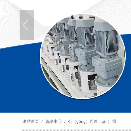
網站首頁
/
資訊中心
/
公（gōng）司新（xīn）聞