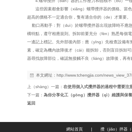
4.螺帶攪拌（bàn）器的工作壓力和體積不（bú）
這些因素都會影響（xiǎng）螺帶攪拌器的價格。當
超高的價格不一定適合你，隻有適合你的（de）才重要。
動口再動手：對（duì）於螺帶攪拌器出現故障時不應急於
構特點，遵守相應規則。拆卸前要充分（fèn）熟悉每個電
一邊記上標記。先外部後內部：應（yīng）先檢查設備有無
素，確定為機內故障後才（cái）能拆卸，否則盲目拆卸
器尋找故障部位，確認無接觸不良（liáng）故障後，
本文網址：
http://www.tchengjia.com/news_view_37
上（shàng）一篇：
在使用側入式攪拌器的過程中需要注
下一篇：
為你分享化工（gōng）攪拌器（qì）維護與保
返回
網站首頁
|
攪（jiǎo）拌器（