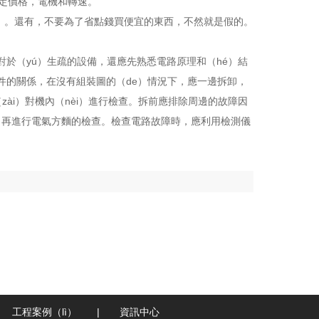
）定價格，電機和轉速。
ǎo）。還有，不要為了省點錢買便宜的東西，不然就是假的。
對於（yú）生疏的設備，還應先熟悉電路原理和（hé）結
器件的關係，在沒有組裝圖的（de）情況下，應一邊拆卸，
zài）對機內（nèi）進行檢查。拆前應排除周邊的故障因
後，再進行電氣方麵的檢查。檢查電路故障時，應利用檢測儀
工程案例（lì）
|
資訊中心