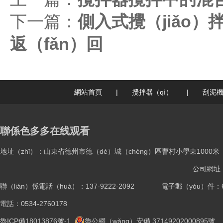
下一篇：
側入式攪（jiǎo
返（fǎn）回
網站首頁
|
攪拌器（qì）
|
刮泥
聯係色多多在线观看
地址（zhǐ）：山東省德州市德（dé）城（chéng）區曹村小學東1000米
公司網址：ww
聯（lián）係電話（huà）：137-9222-2092
電子郵（yóu）件：61
電話：0534-2760178
魯ICP備18013876號-1
魯公網（wǎng）安備 37149202000895號