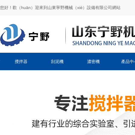
您好！歡（huān）迎來到山東寧野機械（xiè）設備有限公司網站
首
攪拌器
刮泥機
濃密機
產品中