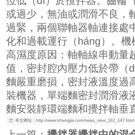
位低（dī）於攪拌器。齒輪（
或過少，無油或潤滑不良，軸
過緊，兩個聯軸器軸連接處中
化和過載運行（háng）。
高濕度原因：軸軸線串動量超
值，密封腔內壓力低於帶（d
麵嚴重磨損，密封液溫度過
裝機器，單端麵密封潤滑液液
麵安裝靜環端麵和攪拌軸垂直
本文網址：
http://www.tchengjia.com/news_view_162_147.html
上一篇：
攪拌器攪拌中的混