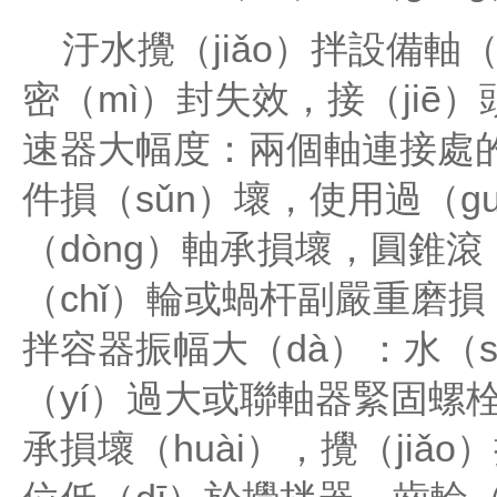
汙水攪（jiǎo）拌設備軸
密（mì）封失效，接（jiē）
速器大幅度：兩個軸連接處
件損（sǔn）壞，使用過（
（dòng）軸承損壞，圓錐滾（
（chǐ）輪或蝸杆副嚴重磨損
拌容器振幅大（dà）：水（sh
（yí）過大或聯軸器緊固螺
承損壞（huài），攪（jiǎ