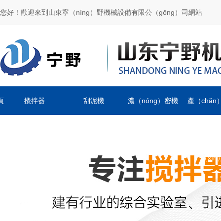
您好！歡迎來到山東寧（níng）野機械設備有限公（gōng）司網站
頁
攪拌器
刮泥機
濃（nóng）密機
產（chǎn
（zhōn
（xīn