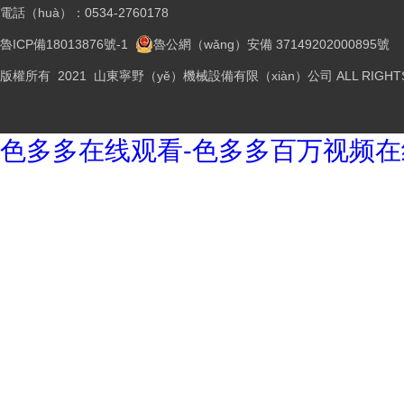
電話（huà）：0534-2760178
魯ICP備18013876號-1
魯公網（wǎng）安備 37149202000895號
版權所有 2021 山東寧野（yě）機械設備有限（xiàn）公司 ALL RIGHTS
色多多在线观看-色多多百万视频在