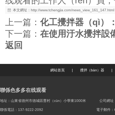
线观看的工作人（rén）員
本文網址：
http://www.tchengjia.com/news_view_161_147.html
上一篇：
化工攪拌器（qì）
下一篇：
在使用汙水攪拌設備
返回
網站首頁
|
攪拌（bàn）器
|
聯係色多多在线观看
地址：山東省德州市德城區曹村（cūn）小學東1000米
公司網址：ww
聯係電話：137-9222-2092
電子郵件：61