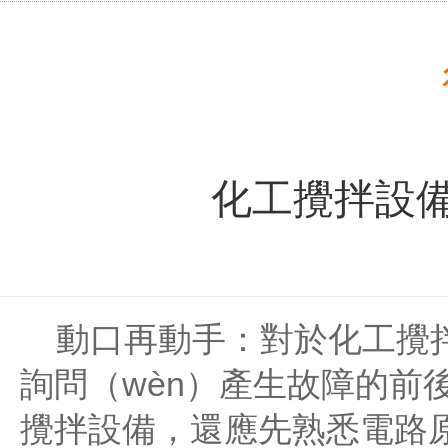
化工攪拌設
動口再動手：對於化工攪拌
詢問（wèn）產生故障的前後
攪拌設備
，還應先熟悉電路原