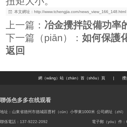
扭矩大小。
本文網址：
http://www.tchengjia.com/news_view_166_148.html
上一篇：
冶金攪拌設備功率
下一篇（piān）：
如何保護
返回
網（wǎng）站（zhàn）首（shǒu）頁
|
攪
聯係色多多在线观看
地址：山東省德州市德城區曹村（cūn）小學東1000米
公司網址（zhǐ）：ww
聯係電話：137-9222-2092
電子郵（yóu）件：61