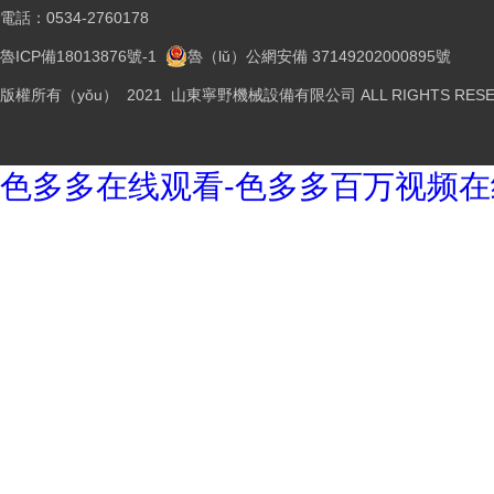
電話：0534-2760178
魯ICP備18013876號-1
魯（lǔ）公網安備 37149202000895號
版權所有（yǒu） 2021 山東寧野機械設備有限公司 ALL RIGHTS RESE
色多多在线观看-色多多百万视频在