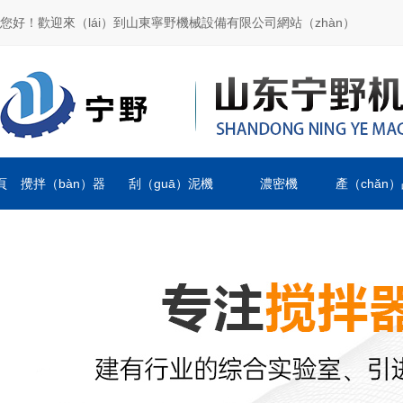
您好！歡迎來（lái）到山東寧野機械設備有限公司網站（zhàn）
頁
攪拌（bàn）器
刮（guā）泥機
濃密機
產（chǎn